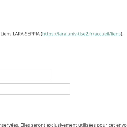
Liens LARA-SEPPIA (
https://lara.univ-tlse2.fr/accueil/liens
).
servées. Elles seront exclusivement utilisées pour cet envoi